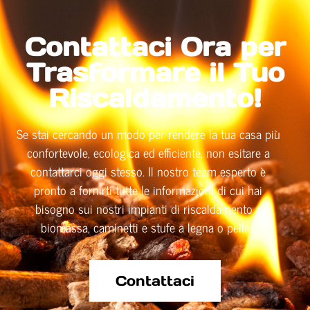
Contattaci Ora per
Trasformare il Tuo
Riscaldamento!
Se stai cercando un modo per rendere la tua casa più
confortevole, ecologica ed efficiente, non esitare a
contattarci oggi stesso. Il nostro team esperto è
pronto a fornirti tutte le informazioni di cui hai
bisogno sui nostri impianti di riscaldamento a
biomassa, caminetti e stufe a legna o pellet.
Contattaci