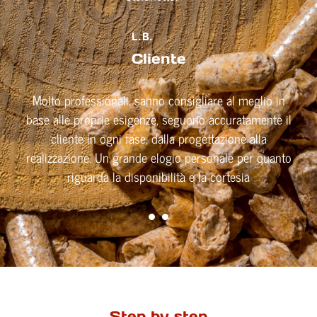
L. B.
Cliente
Molto professionali, sanno consigliare al meglio in
base alle proprie esigenze, seguono accuratamente il
cliente in ogni fase, dalla progettazione alla
realizzazione. Un grande elogio personale per quanto
riguarda la disponibilità e la cortesia
Step by step