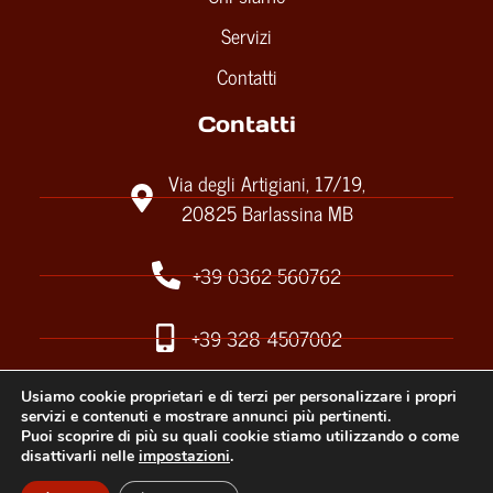
Servizi
Contatti
Contatti
Via degli Artigiani, 17/19,
20825 Barlassina MB
+39 0362 560762
+39 328 4507002
stefanetto.davidesrls@gmail.com
Usiamo cookie proprietari e di terzi per personalizzare i propri
servizi e contenuti e mostrare annunci più pertinenti.
Puoi scoprire di più su quali cookie stiamo utilizzando o come
disattivarli nelle
impostazioni
.
stefanettosrls@gmail.com