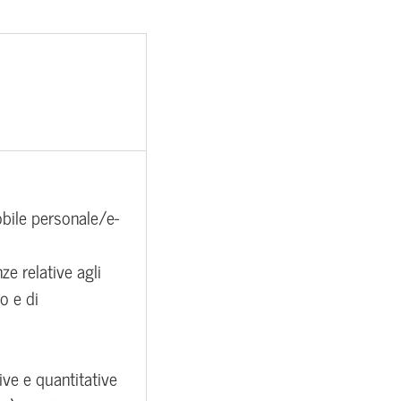
obile personale/e-
ze relative agli
vo e di
ive e quantitative