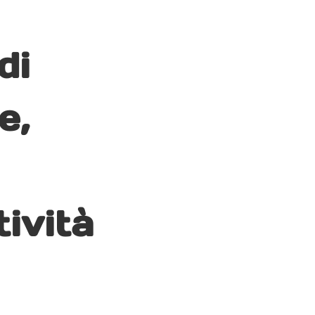
di
e,
tività